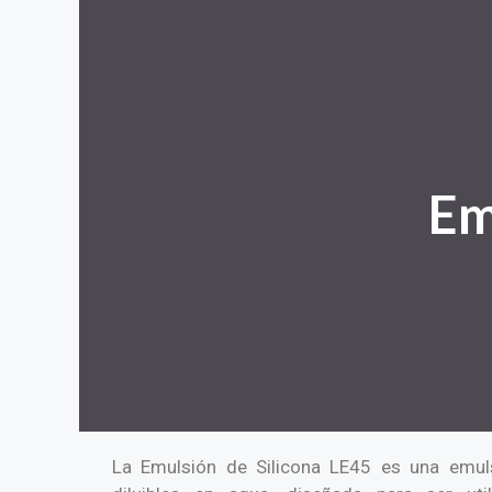
Em
La Emulsión de Silicona LE45 es una emuls