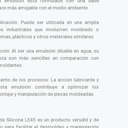
sta emulsión está formulada con una base
hace más amigable con el medio ambiente.
plicación: Puede ser utilizada en una amplia
 industriales que involucren moldeado o
mas, plásticos y otros materiales similares.
ción: Al ser una emulsión diluible en agua, su
pieza son más sencillas en comparación con
smoldantes.
ento de los procesos: La acción lubricante y
esta emulsión contribuye a optimizar los
ntaje y manipulación de piezas moldeadas.
de Silicona LE45 es un producto versátil y de
 para facilitar el desmoldeo y manipulación