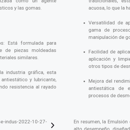
ilizada como un agente
tradicionales, e
ásticos y las gomas.
acuosa, lo que la 
Versatilidad de a
gama de procesos
manipulación de go
s: Está formulada para
je de piezas moldeadas
Facilidad de aplica
eriales similares.
aplicación y lim
otros tipos de de
a industria gráfica, esta
tiestático y lubricante,
Mejora del rendimi
ndo resistencia al rayado
antiestática de 
procesos de desmo
En resumen, la Emulsión 
alto desempeño, diseñado